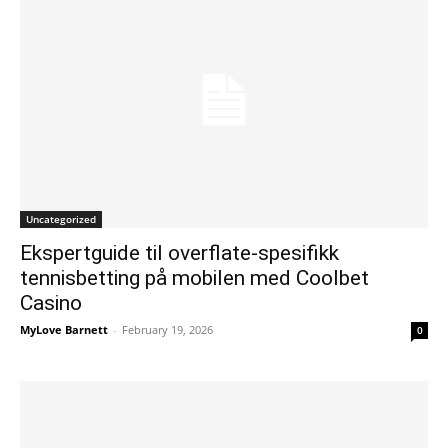
Uncategorized
Ekspertguide til overflate‑spesifikk
tennisbetting på mobilen med Coolbet
Casino
MyLove Barnett
-
February 19, 2026
0