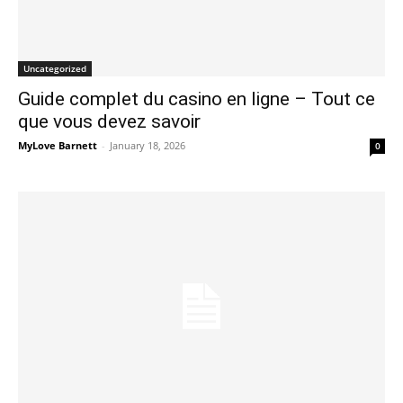
Uncategorized
Guide complet du casino en ligne – Tout ce
que vous devez savoir
MyLove Barnett
-
January 18, 2026
0