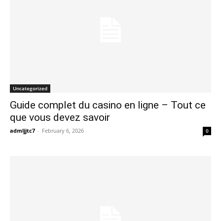
Uncategorized
Guide complet du casino en ligne – Tout ce
que vous devez savoir
admljjtc7
-
February 6, 2026
0