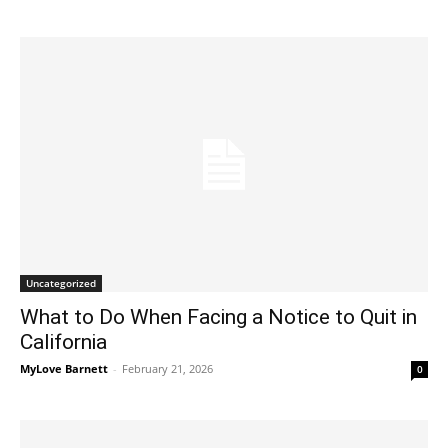
Uncategorized
What to Do When Facing a Notice to Quit in
California
MyLove Barnett
-
February 21, 2026
0